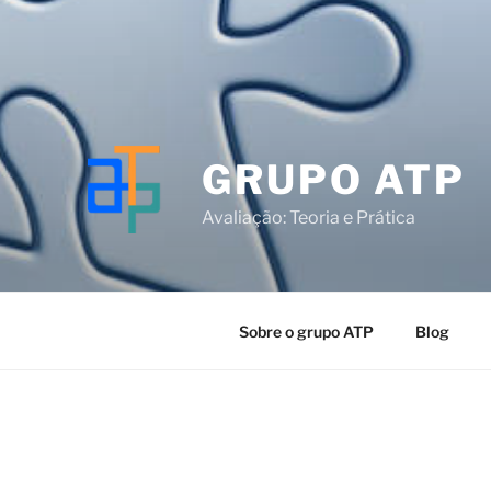
GRUPO ATP
Avaliação: Teoria e Prática
Sobre o grupo ATP
Blog
O registro foi desativado.