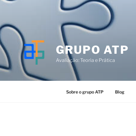
GRUPO ATP
Avaliação: Teoria e Prática
Sobre o grupo ATP
Blog
O registro foi desativado.