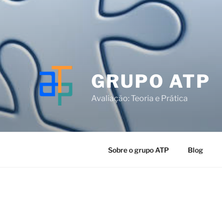
GRUPO ATP
Avaliação: Teoria e Prática
Sobre o grupo ATP
Blog
O registro foi desativado.